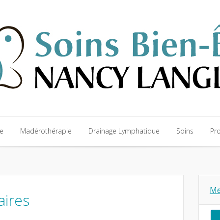
e
Madérothérapie
Drainage Lymphatique
Soins
Pro
e
Madérothérapie
Drainage Lymphatique
Soins
Pro
Me
aires